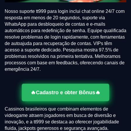
Nosso suporte tt999 para login inclui chat online 24/7 com
resposta em menos de 20 segundos, suporte via
WhatsApp para desbloqueio de contas e e-mails
automáticos para redefinição de senha. Equipe qualificada
resolve problemas de login rapidamente, com ferramentas
de autoajuda para recuperação de contas. VIPs têm
acesso a suporte dedicado. Pesquisa mostra 97.5% de
problemas resolvidos na primeira tentativa. Melhoramos
processos com base em feedbacks, oferecendo canais de
emergência 24/7.
🔥Cadastro e obter Bônus🔥
Cassinos brasileiros que combinam elementos de
videogame atraem jogadores em busca de diversão e
inovação, e a tt999 se destaca ao oferecer jogabilidade
fluida, jackpots generosos e segurança avançada.