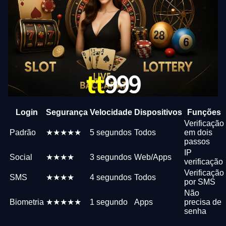
Login
Segurança
Velocidade
Dispositivos
Funções
Verificação
Padrão
★★★★★
5 segundos
Todos
em dois
passos
IP
Social
★★★★
3 segundos
Web/Apps
verificação
Verificação
SMS
★★★★
4 segundos
Todos
por SMS
Não
Biometria
★★★★★
1 segundo
Apps
precisa de
senha