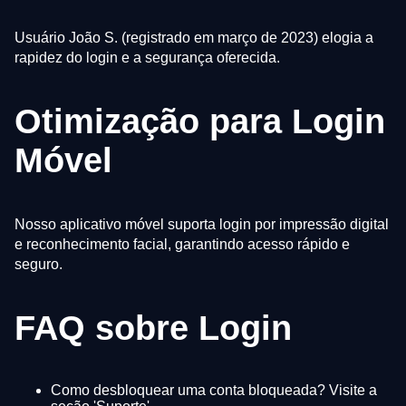
Usuário João S. (registrado em março de 2023) elogia a
rapidez do login e a segurança oferecida.
Otimização para Login
Móvel
Nosso aplicativo móvel suporta login por impressão digital
e reconhecimento facial, garantindo acesso rápido e
seguro.
FAQ sobre Login
Como desbloquear uma conta bloqueada? Visite a