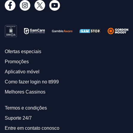
Ofertas especiais
Promoções
Aplicativo móvel
Como fazer login no tt999
Melhores Cassinos
Termos e condições
Suporte 24/7
Entre em contato conosco